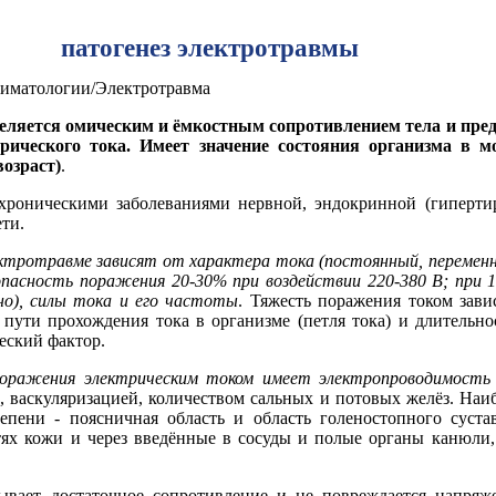
патогенез электротравмы
аниматологии/Электротравма
деляется омическим и ёмкостным сопротивлением тела и пре
рического тока. Имеет значение состояния организма в м
возраст)
.
хроническими заболеваниями нервной, эндокринной (гипертир
ети.
ктротравме зависят от характера тока (постоянный, переменн
опасность поражения 20-30% при воздействии 220-380 В; при 1
ьно), силы тока и его частоты
. Тяжесть поражения током зави
 пути прохождения тока в организме (петля тока) и длительно
еский фактор.
 поражения электрическим током имеет электропроводимость
 васкуляризацией, количеством сальных и потовых желёз. Наиб
пени - поясничная область и область голеностопного суста
ях кожи и через введённые в сосуды и полые органы канюли,
зывает достаточное сопротивление и не повреждается напря