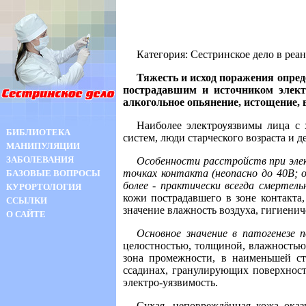
Категория: Сестринское дело в ре
Тяжесть и исход поражения опре
пострадавшим и источником элект
алкогольное опьянение, истощение, 
Наиболее электроуязвимы лица с 
БИБЛИОТЕКА
систем, люди старческого возраста и д
МАНИПУЛЯЦИИ
ЗАБОЛЕВАНИЯ
Особенности расстройств при эле
точках контакта (неопасно до 40В; 
БАЗОВЫЕ ВОПРОСЫ
более - практически всегда смертел
КУРОРТОЛОГИЯ
кожи пострадавшего в зоне контакта,
ССЫЛКИ
значение влажность воздуха, гигиенич
О САЙТЕ
Основное значение в патогенезе
целостностью, толщиной, влажностью,
зона промежности, в наименьшей сте
ссадинах, гранулирующих поверхност
электро-уязвимость.
Сухая, неповреждённая кожа ока