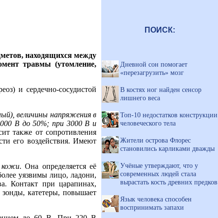
ПОИСК:
дметов, находящихся между
омент травмы (утомление,
Дневной сон помогает
«перезагрузить» мозг
еоз) и сердечно-сосудистой
В костях ног найден сенсор
лишнего веса
ый), величины напряжения в
Топ-10 недостатков конструкции
человеческого тела
000 В до 50%; при 3000 В и
сит также от сопротивления
Жители острова Флорес
сти его воздействия. Имеют
становились карликами дважды
Учёные утверждают, что у
 кожи
. Она определяется её
современных людей стала
олее уязвимы лицо, ладони,
вырастать кость древних предков
ва. Контакт при царапинах,
 зонды, катетеры, повышает
Язык человека способен
воспринимать запахи
жением до 60 В. При 220 В