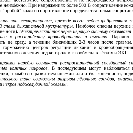
е неизбежно. При напряжениях более 500 В сопративление кожи
ит "пробой" кожи и сопротивление определяется только сопротив
ния при электротравме, прежде всего, ведёт фибрилляция ж
ий спазм дыхательной мускулатуры
. Наиболее опасны верхние п
две ноги).
Электрический ток через нервную систему оказывает 
щее к расстройству кровообращения и дыхания
. Паралич 
ить не сразу, а течении ближайших 2-3 часов после травмы.
 торможению центров регуляции дыхания и кровообращения
ительного лечения под контролем газообмена в лёгких и ЭКГ.
травмы нередко возникает распространённый сосудистый сп
стью кожных покровов
. В последующем могут наблюдаться 
енки, тромбоза с развитием ишемии или отёка конечности, под
ического тока возможны разрывы лёгочных сосудов, очаговы
 и некроз поджелудочной железы
.