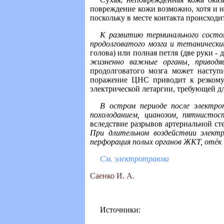
повреждение кожи возможно, хотя и н
поскольку в месте контакта происход
К развитию терминального состоя
продолговатого мозга и тетаническ
голова) или полная петля (две руки - 
жизненно важные органы, приводя
продолговатого мозга может наступ
поражение ЦНС приводит к резкому
электрической летаргии, требующей дл
В остром периоде после электро
похолоданием, цианозом, пятнисто
вследствие разрывов артериальной ст
При длительном воздействии электр
перфорация полых органов ЖКТ, отёк
См. электротравма
Саенко И. А.
Источники: