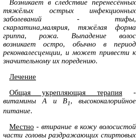
Возникает в следствие перенесённых
тяжёлых острых инфекционных
заболеваний - тифы,
скарлатина,малярия, тяжёлая форма
гриппа, рожа. Выпадение волос
возникает остро, обычно в период
реконвалесценции, и может привести к
значительному их поредению
.
Лечение
Общая укрепляющая терапия
-
витамины А и В
, высококалорийное
1
питание
.
Местно
-
втирание в кожу волосистой
части головы раздражающих спиртовых