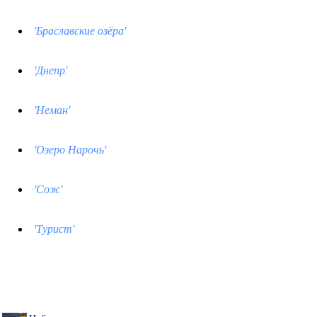
'Браславские озёра'
'Днепр'
'Неман'
'Озеро Нарочь'
'Сож'
'Турист'