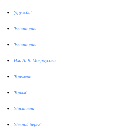
'Дружба'
'Евпатория'
'Евпатория'
Им. А. В. Мокроусова
'Кремень'
'Крым'
'Ластивна'
'Лесной берег'