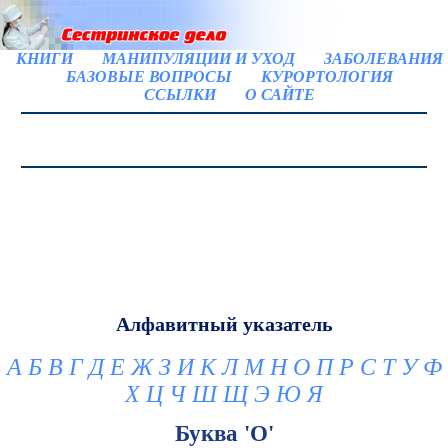
КНИГИ
МАНИПУЛЯЦИИ И УХОД
ЗАБОЛЕВАНИЯ
БАЗОВЫЕ ВОПРОСЫ
КУРОРТОЛОГИЯ
ССЫЛКИ
О САЙТЕ
Алфавитный указатель
А
Б
В
Г
Д
Е
Ж
З
И
К
Л
М
Н
О
П
Р
С
Т
У
Ф
Х
Ц
Ч
Ш
Щ
Э
Ю
Я
Буква 'О'