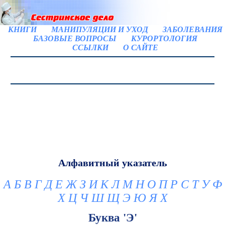
КНИГИ
МАНИПУЛЯЦИИ И УХОД
ЗАБОЛЕВАНИЯ
БАЗОВЫЕ ВОПРОСЫ
КУРОРТОЛОГИЯ
ССЫЛКИ
О САЙТЕ
Алфавитный указатель
А
Б
В
Г
Д
Е
Ж
З
И
К
Л
М
Н
О
П
Р
С
Т
У
Ф
Х
Ц
Ч
Ш
Щ
Э
Ю
Я
X
Буква 'Э'