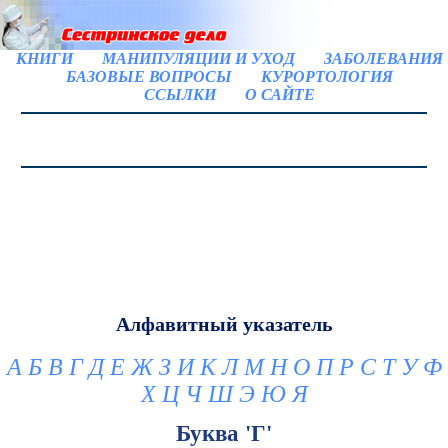
КНИГИ
МАНИПУЛЯЦИИ И УХОД
ЗАБОЛЕВАНИЯ
БАЗОВЫЕ ВОПРОСЫ
КУРОРТОЛОГИЯ
ССЫЛКИ
О САЙТЕ
Алфавитный указатель
А
Б
В
Г
Д
Е
Ж
З
И
К
Л
М
Н
О
П
Р
С
Т
У
Ф
Х
Ц
Ч
Ш
Э
Ю
Я
Буква 'Г'