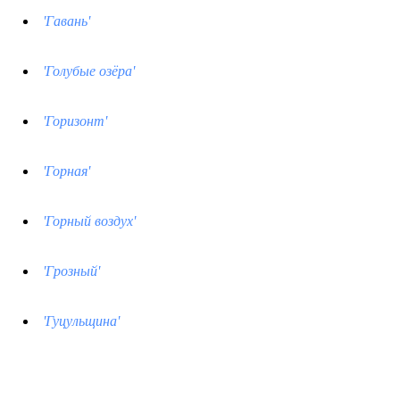
'Гавань'
'Голубые озёра'
'Горизонт'
'Горная'
'Горный воздух'
'Грозный'
'Гуцульщина'