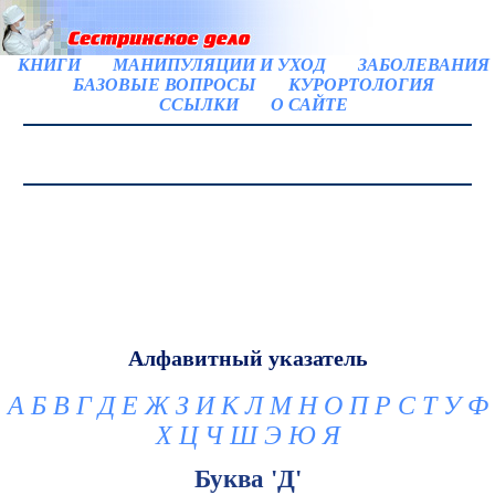
КНИГИ
МАНИПУЛЯЦИИ И УХОД
ЗАБОЛЕВАНИЯ
БАЗОВЫЕ ВОПРОСЫ
КУРОРТОЛОГИЯ
ССЫЛКИ
О САЙТЕ
Алфавитный указатель
А
Б
В
Г
Д
Е
Ж
З
И
К
Л
М
Н
О
П
Р
С
Т
У
Ф
Х
Ц
Ч
Ш
Э
Ю
Я
Буква 'Д'