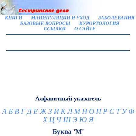
КНИГИ
МАНИПУЛЯЦИИ И УХОД
ЗАБОЛЕВАНИЯ
БАЗОВЫЕ ВОПРОСЫ
КУРОРТОЛОГИЯ
ССЫЛКИ
О САЙТЕ
Алфавитный указатель
А
Б
В
Г
Д
Е
Ж
З
И
К
Л
М
Н
О
П
Р
С
Т
У
Ф
Х
Ц
Ч
Ш
Э
Ю
Я
Буква 'М'