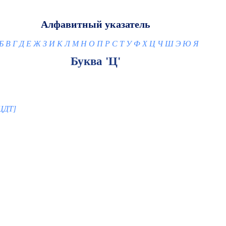
Алфавитный указатель
Б
В
Г
Д
Е
Ж
З
И
К
Л
М
Н
О
П
Р
С
Т
У
Ф
Х
Ц
Ч
Ш
Э
Ю
Я
Буква 'Ц'
ЦДТ]