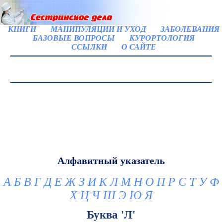
КНИГИ
МАНИПУЛЯЦИИ И УХОД
ЗАБОЛЕВАНИЯ
БАЗОВЫЕ ВОПРОСЫ
КУРОРТОЛОГИЯ
ССЫЛКИ
О САЙТЕ
Алфавитный указатель
А
Б
В
Г
Д
Е
Ж
З
И
К
Л
М
Н
О
П
Р
С
Т
У
Ф
Х
Ц
Ч
Ш
Э
Ю
Я
Буква 'Л'