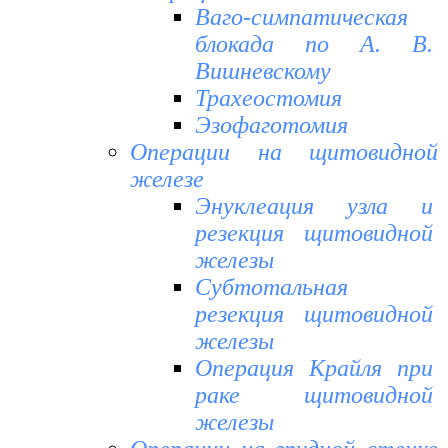
Ваго-симпатическая
блокада по А. В.
Вишневскому
Трахеостомия
Эзофаготомия
Операции на щитовидной
железе
Энуклеация узла и
резекция щитовидной
железы
Субтотальная
резекция щитовидной
железы
Операция Крайля при
раке щитовидной
железы