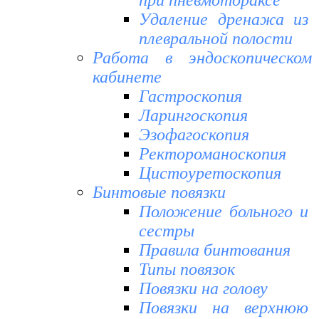
при пневмотораксе
Удаление дренажа из
плевральной полости
Работа в эндоскопическом
кабинете
Гастроскопия
Ларингоскопия
Эзофагоскопия
Ректороманоскопия
Цистоуретоскопия
Бинтовые повязки
Положение больного и
сестры
Правила бинтования
Типы повязок
Повязки на голову
Повязки на верхнюю